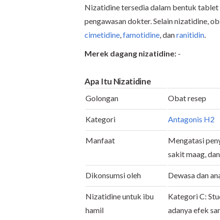
Nizatidine tersedia dalam bentuk tablet
pengawasan dokter. Selain nizatidine, o
cimetidine
,
famotidine
, dan
ranitidin
.
Merek dagang nizatidine:
-
Apa Itu Nizatidine
Golongan
Obat resep
Kategori
Antagonis H2
Manfaat
Mengatasi pen
sakit maag, da
Dikonsumsi oleh
Dewasa dan ana
Nizatidine untuk ibu
Kategori C: St
hamil
adanya efek sam