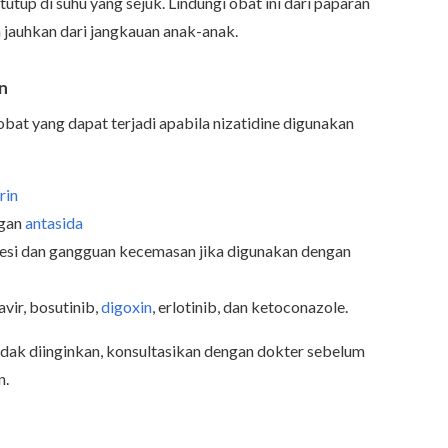
utup di suhu yang sejuk. Lindungi obat ini dari paparan
n jauhkan dari jangkauan anak-anak.
in
obat yang dapat terjadi apabila nizatidine digunakan
rin
ngan
antasida
presi dan gangguan kecemasan jika digunakan dengan
vir, bosutinib,
digoxin
, erlotinib, dan ketoconazole.
tidak diinginkan, konsultasikan dengan dokter sebelum
n.