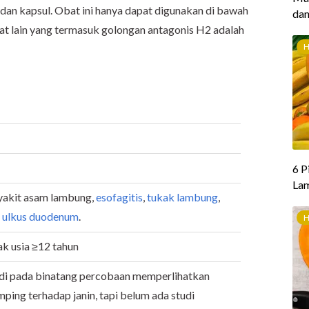
 dan kapsul. Obat ini hanya dapat digunakan di bawah
bat lain yang termasuk golongan antagonis H2 adalah
yakit asam lambung,
esofagitis
,
tukak lambung
,
n
ulkus duodenum
.
k usia ≥12 tahun
udi pada binatang percobaan memperlihatkan
ping terhadap janin, tapi belum ada studi