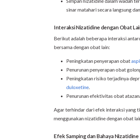
Simpan nizatidine dalam wadah tert
sinar matahari secara langsung da
Interaksi Nizatidine dengan Obat La
Berikut adalah beberapa interaksi antar
bersama dengan obat lain:
Peningkatan penyerapan obat
aspi
Penurunan penyerapan obat golo
Peningkatan risiko terjadinya de
duloxetine
.
Penurunan efektivitas obat atazana
Agar terhindar dari efek interaksi yang 
menggunakan nizatidine dengan obat lai
Efek Samping dan Bahaya Nizatidine