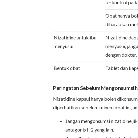
terkontrol pada
Obat hanya bol
diharapkan mele
Nizatidine untuk ibu
Nizatidine dapa
menyusui
menyusui, jang
dengan dokter.
Bentuk obat
Tablet dan kap
Peringatan Sebelum Mengonsumsi Ni
Nizatidine kapsul hanya boleh dikonsumsi
diperhatikan sebelum minum obat ini, ant
Jangan mengonsumsi nizatidine jik
antagonis H2 yang lain.