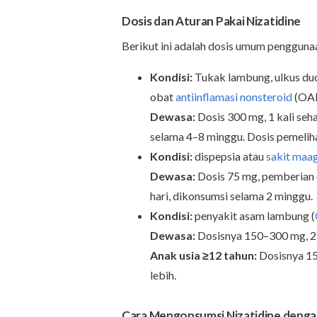
Dosis dan Aturan Pakai Nizatidine
Berikut ini adalah dosis umum penggunaa
Kondisi:
Tukak lambung, ulkus du
obat
antiinflamasi nonsteroid
(OA
Dewasa:
Dosis 300 mg, 1 kali seha
selama 4–8 minggu. Dosis pemelihar
Kondisi:
dispepsia atau
sakit maa
Dewasa:
Dosis 75 mg, pemberian o
hari, dikonsumsi selama 2 minggu.
Kondisi:
penyakit asam lambung (
Dewasa:
Dosisnya 150–300 mg, 2 k
Anak usia ≥12 tahun:
Dosisnya 150
lebih.
Cara Mengonsumsi Nizatidine denga