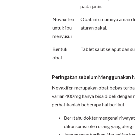
pada janin.
Novaxifen
Obat ini umumnya aman di
untuk ibu
aturan pakai.
menyusui
Bentuk
Tablet salut selaput dan s
obat
Peringatan sebelum Menggunakan N
Novaxifen merupakan obat bebas terbat
varian 400 mg hanya bisa dibeli dengan 
perhatikanlah beberapa hal berikut:
Beri tahu dokter mengenai riwayat 
dikonsumsi oleh orang yang alergi
Jangan memberikan Novaxifen kepad