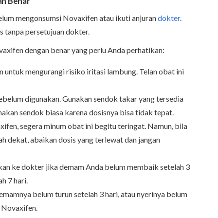
an Benar
elum mengonsumsi Novaxifen atau ikuti anjuran
dokter
.
 tanpa persetujuan dokter.
vaxifen dengan benar yang perlu Anda perhatikan:
untuk mengurangi risiko iritasi lambung. Telan obat ini
ebelum digunakan. Gunakan sendok takar yang tersedia
akan sendok biasa karena dosisnya bisa tidak tepat.
fen, segera minum obat ini begitu teringat. Namun, bila
h dekat, abaikan dosis yang terlewat dan jangan
kan ke dokter jika demam Anda belum membaik setelah 3
h 7 hari.
emamnya belum turun setelah 3 hari, atau nyerinya belum
 Novaxifen.