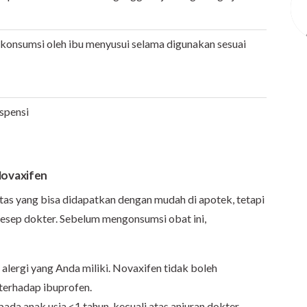
konsumsi oleh ibu menyusui selama digunakan sesuai
uspensi
ovaxifen
as yang bisa didapatkan dengan mudah di apotek, tetapi
resep dokter. Sebelum mengonsumsi obat ini,
alergi yang Anda miliki. Novaxifen tidak boleh
 terhadap ibuprofen.
a anak usia <1 tahun, kecuali atas anjuran dokter.