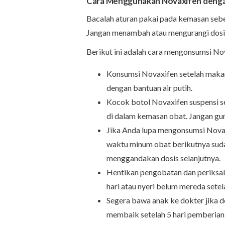
Cara Menggunakan Novaxifen deng
Bacalah aturan pakai pada kemasan seb
Jangan menambah atau mengurangi dosis
Berikut ini adalah cara mengonsumsi No
Konsumsi Novaxifen setelah makan 
dengan bantuan air putih.
Kocok botol Novaxifen suspensi s
di dalam kemasan obat. Jangan gun
Jika Anda lupa mengonsumsi Novaxi
waktu minum obat berikutnya suda
menggandakan dosis selanjutnya.
Hentikan pengobatan dan periksa
hari atau nyeri belum mereda setela
Segera bawa anak ke dokter jika d
membaik setelah 5 hari pemberian