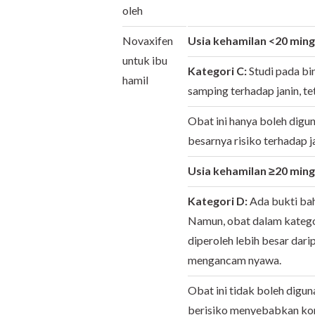
oleh
Novaxifen
Usia kehamilan <20 min
untuk ibu
Kategori C:
Studi pada b
hamil
samping terhadap janin, te
Obat ini hanya boleh digu
besarnya risiko terhadap j
Usia kehamilan ≥20 min
Kategori D:
Ada bukti ba
Namun, obat dalam katego
diperoleh lebih besar dari
mengancam nyawa.
Obat ini tidak boleh digu
berisiko menyebabkan komp