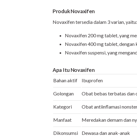
Produk Novaxifen
Novaxifen tersedia dalam 3 varian, yaitu
Novaxifen 200 mg tablet, yang me
Novaxifen 400 mg tablet, dengan 
Novaxifen suspensi, yang mengand
Apa Itu Novaxifen
Bahan aktif
Ibuprofen
Golongan
Obat bebas terbatas dan 
Kategori
Obat antiinflamasi nonster
Manfaat
Meredakan demam dan ny
Dikonsumsi
Dewasa dan anak-anak