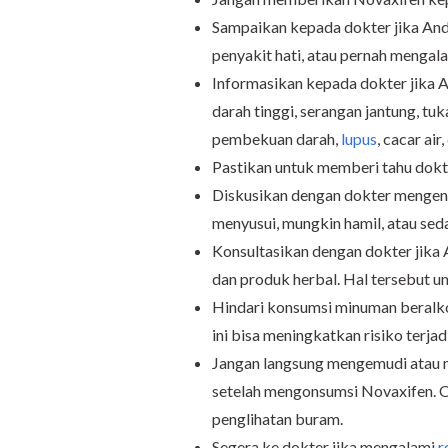
Sampaikan kepada dokter jika And
penyakit hati, atau pernah mengala
Informasikan kepada dokter jika 
darah tinggi, serangan jantung, tu
pembekuan darah,
lupus
, cacar air
Pastikan untuk memberi tahu dokte
Diskusikan dengan dokter mengena
menyusui, mungkin hamil, atau se
Konsultasikan dengan dokter jika
dan produk herbal. Hal tersebut un
Hindari konsumsi minuman beralk
ini bisa meningkatkan risiko terja
Jangan langsung mengemudi atau 
setelah mengonsumsi Novaxifen. O
penglihatan buram.
Segera ke dokter jika mengalami
r