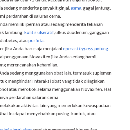
a sedang menderita penyakit ginjal,
asma
, gagal jantung,
mi perdarahan di saluran cerna.
Anda memiliki pernah atau sedang menderita tekanan
kak lambung,
kolitis ulseratif
, ulkus duodenum, gangguan
, diabetes, atau
porfiria
.
r jika Anda baru saja menjalani
operasi
bypass
jantung
.
i penggunaan Novaxifen jika Anda sedang hamil,
dang merencanakan kehamilan.
 Anda sedang menggunakan obat lain, termasuk suplemen
tuk menghindari interaksi obat yang tidak diinginkan.
ohol atau merokok selama menggunakan Novaxifen. Hal
dinya perdarahan saluran cerna
melakukan aktivitas lain yang memerlukan kewaspadaan
bat ini dapat menyebabkan pusing, kantuk, atau
eaksi alergi obat
setelah mengonsumsi Novaxifen.