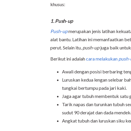
khusus:
1. Push
-
up
Push-up
merupakan jenis latihan kekua
alat bantu. Latihan ini memanfaatkan 
perut. Selain itu,
push-up
juga baik untu
Berikut ini adalah
cara melakukan
push
Awali dengan posisi berbaring ten
Luruskan kedua lengan selebar ba
tungkai bertumpu pada jari kaki.
Jaga agar tubuh membentuk satu gar
Tarik napas dan turunkan tubuh s
sudut 90 derajat dan dada mendekat
Angkat tubuh dan luruskan siku ke