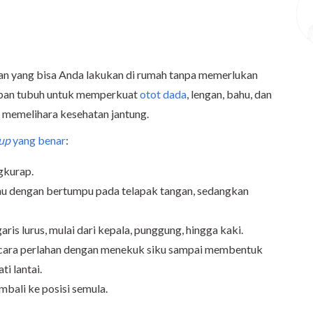
tan yang bisa Anda lakukan di rumah tanpa memerlukan
beban tubuh untuk memperkuat
otot dada
, lengan, bahu, dan
k memelihara kesehatan jantung.
-up
yang benar
:
gkurap.
hu dengan bertumpu pada telapak tangan, sedangkan
is lurus, mulai dari kepala, punggung, hingga kaki.
ecara perlahan dengan menekuk siku sampai membentuk
i lantai.
mbali ke posisi semula.