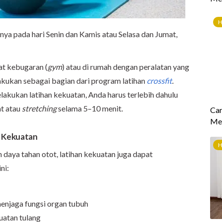
nya pada hari Senin dan Kamis atau Selasa dan Jumat,
at kebugaran (
gym
) atau di rumah dengan peralatan yang
ilakukan sebagai bagian dari program latihan
crossfit
.
lakukan latihan kekuatan, Anda harus terlebih dahulu
at atau
stretching
selama 5–10 menit.
n Kekuatan
daya tahan otot, latihan kekuatan juga dapat
ni:
njaga fungsi organ tubuh
atan tulang