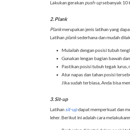
Lakukan gerakan
push-up
sebanyak 10 ka
2. Plank
Plank
merupakan jenis latihan yang dapa
Latihan
plank
sederhana dan mudah dilaku
Mulailah dengan posisi tubuh teng
Gunakan lengan bagian bawah dan 
Pastikan posisi tubuh tegak lurus, 
Atur napas dan tahan posisi terse
Jika sudah terbiasa, Anda bisa me
3. Sit
-
up
Latihan
sit-up
dapat memperkuat dan men
leher. Berikut ini adalah cara melakukan