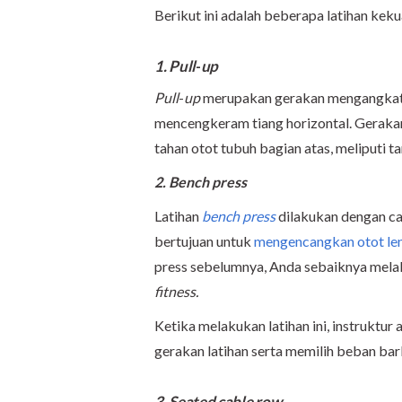
Berikut ini adalah beberapa latihan kek
1. Pull
-
up
Pull
-
up
merupakan gerakan mengangkat 
mencengkeram tiang horizontal. Gerakan
tahan otot tubuh bagian atas, meliputi t
2. Bench press
Latihan
bench press
dilakukan dengan ca
bertujuan untuk
mengencangkan otot le
press sebelumnya, Anda sebaiknya melak
fitness.
Ketika melakukan latihan ini, instrukt
gerakan latihan serta memilih beban ba
3. Seated cable row