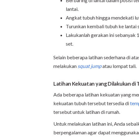
Berbaring di lantai dalam posisi t
lantai.
Angkat tubuh hingga mendekati l
Turunkan kembali tubuh ke lantai 
Lakukanlah gerakan ini sebanyak 10
set.
Selain beberapa latihan sederhana di at
melakukan
squat jump
atau lompat tali.
Latihan Kekuatan yang Dilakukan di
Ada beberapa latihan kekuatan yang m
kekuatan tubuh tersebut tersedia di
temp
tersebut untuk latihan di rumah.
Untuk melakukan latihan ini, Anda sebai
berpengalaman agar dapat menggunakan 