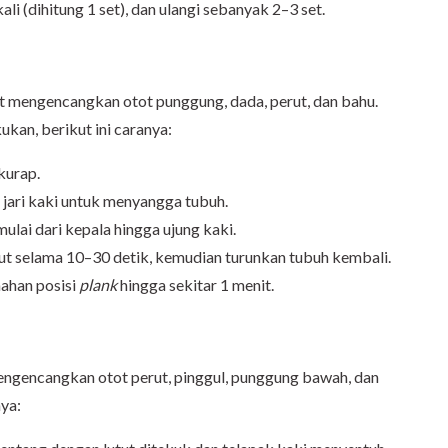
li (dihitung 1 set), dan ulangi sebanyak 2–3 set.
t mengencangkan otot punggung, dada, perut, dan bahu.
kan, berikut ini caranya:
kurap.
jari kaki untuk menyangga tubuh.
mulai dari kepala hingga ujung kaki.
but selama 10–30 detik, kemudian turunkan tubuh kembali.
nahan posisi
plank
hingga sekitar 1 menit.
gencangkan otot perut, pinggul, punggung bawah, dan
nya: