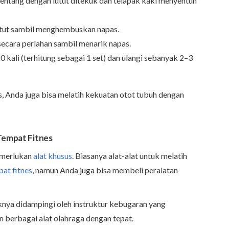
elentang dengan lutut ditekuk dan telapak kaki menyentuh
utut sambil menghembuskan napas.
secara perlahan sambil menarik napas.
 kali (terhitung sebagai 1 set) dan ulangi sebanyak 2–3
as, Anda juga bisa melatih kekuatan otot tubuh dengan
 Tempat Fitnes
emerlukan
alat khusus
. Biasanya alat-alat untuk melatih
at fitnes
, namun Anda juga bisa membeli peralatan
knya didampingi oleh instruktur kebugaran yang
berbagai alat olahraga dengan tepat.