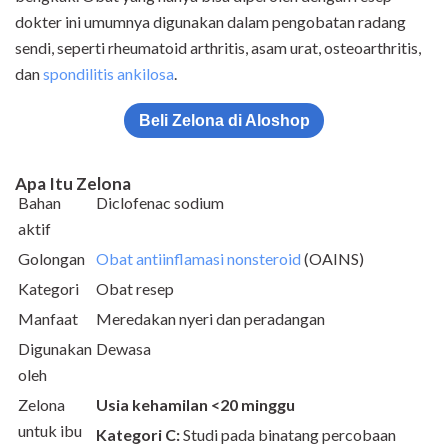
dokter ini umumnya digunakan dalam pengobatan radang
sendi, seperti rheumatoid arthritis, asam urat, osteoarthritis,
dan
spondilitis ankilosa
.
Beli Zelona di Aloshop
Apa
I
tu Zelona
Bahan
Diclofenac sodium
aktif
Golongan
Obat antiinflamasi nonsteroid
(OAINS)
Kategori
Obat resep
Manfaat
Meredakan nyeri dan peradangan
Digunakan
Dewasa
oleh
Zelona
Usia kehamilan <20 minggu
untuk ibu
Kategori C:
Studi pada binatang percobaan