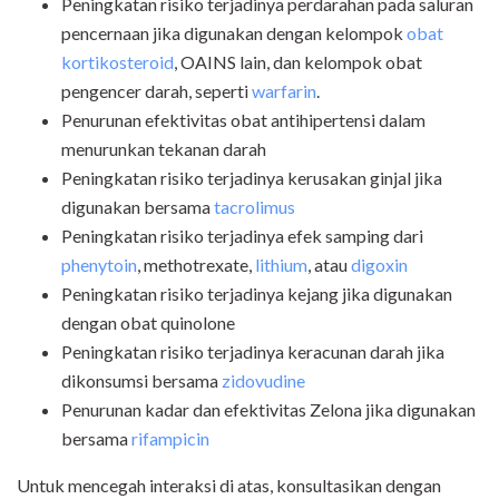
Peningkatan risiko terjadinya perdarahan pada saluran
pencernaan jika digunakan dengan kelompok
obat
kortikosteroid
, OAINS lain, dan kelompok obat
pengencer darah, seperti
warfarin
.
Penurunan efektivitas obat antihipertensi dalam
menurunkan tekanan darah
Peningkatan risiko terjadinya kerusakan ginjal jika
digunakan bersama
tacrolimus
Peningkatan risiko terjadinya efek samping dari
phenytoin
, methotrexate,
lithium
, atau
digoxin
Peningkatan risiko terjadinya kejang jika digunakan
dengan obat quinolone
Peningkatan risiko terjadinya keracunan darah jika
dikonsumsi bersama
zidovudine
Penurunan kadar dan efektivitas
Zelona
jika digunakan
bersama
rifampicin
Untuk mencegah interaksi di atas, konsultasikan dengan