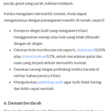
pecah, gatal yang parah, bahkan melepuh.
Ketika mengalami dermatitis kontak, Anda dapat
mengatasinya dengan penanganan mandiri di rumah, seperti:
Kompres dingin kulit yang mengalami iritasi
menggunakan waslap atau kain yang telah dibasahi
dengan air dingin.
Oleskan krim kortikosteroid seperti,
clobetasol
0,05%
atau
triamcinolone
0,1%, untuk meradakan gatal dan
ruam yang terjadi akibat dermatitis kontak.
Gunakan sarung tangan pelindung ketika berada di
sekitar bahan pemicu iritasi.
Mengoleskan
pelembap kulit
agar kulit tidak kering
dan lebih cepat sembuh.
6. Demam berdarah
Bercak atau bintik merah di tangan juga bisa menjadi
gejala