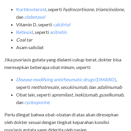
Kortikosteroid
, seperti
hydrocortisone
,
triamcinolone
,
dan
clobetasol
Vitamin D, seperti
calcitriol
Retinoid
, seperti
acitretin
Coal tar
Asam salisilat
Jika psoriasis gutata yang dialami cukup berat, dokter bisa
meresepkan beberapa obat minum, seperti:
Disease modifying antirheumatic drugs
(DMARD)
,
seperti
methotrexate
,
secukinumab
, dan
adalimumab
Obat lain, seperti
apremilast
,
ixekizumab
,
guselkumab
,
dan
cyclosporine
Perlu diingat bahwa obat-obatan di atas akan diresepkan
oleh dokter sesuai dengan tingkat keparahan kondisi
psoriasis gutata yang diderita oleh pasien.