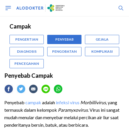
Campak
PENGERTIAN
PENYEBAB
GEJALA
DIAGNOSIS
PENGOBATAN
KOMPLIKASI
PENCEGAHAN
Penyebab Campak
Penyebab
campak
adalah
infeksi virus
Morbillivirus,
yang
termasuk dalam kelompok
Paramyxovirus
. Virus ini sangat
mudah menular dan menyebar melalui percikan air liur saat
penderitanya bersin, batuk, atau berbicara.