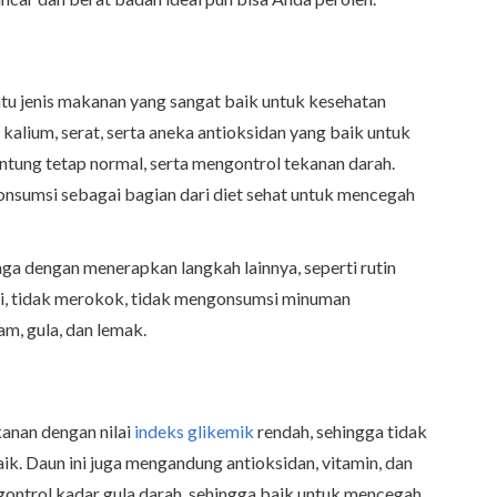
atu jenis makanan yang sangat baik untuk kesehatan
kalium, serat, serta aneka antioksidan yang baik untuk
ntung tetap normal, serta mengontrol tekanan darah.
konsumsi sebagai bagian dari diet sehat untuk mencegah
aga dengan menerapkan langkah lainnya, seperti rutin
ri, tidak merokok, tidak mengonsumsi minuman
m, gula, dan lemak.
kanan dengan nilai
indeks glikemik
rendah, sehingga tidak
k. Daun ini juga mengandung antioksidan, vitamin, dan
ontrol kadar gula darah, sehingga baik untuk mencegah