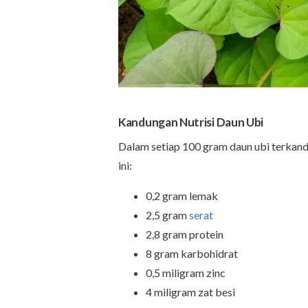
Kandungan Nutrisi Daun Ubi
Dalam setiap 100 gram daun ubi terkandu
ini:
0,2 gram lemak
2,5 gram
serat
2,8 gram protein
8 gram karbohidrat
0,5 miligram zinc
4 miligram zat besi