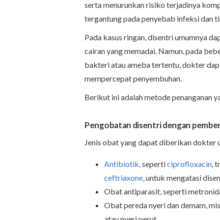
serta menurunkan risiko terjadinya komp
tergantung pada penyebab infeksi dan ti
Pada kasus ringan, disentri umumnya da
cairan yang memadai. Namun, pada beber
bakteri atau ameba tertentu, dokter d
mempercepat penyembuhan.
Berikut ini adalah metode penanganan ya
Pengobatan disentri dengan pember
Jenis obat yang dapat diberikan dokter u
Antibiotik
, seperti
ciprofloxacin
, 
ceftriaxone
, untuk mengatasi disen
Obat antiparasit, seperti metroni
Obat pereda nyeri dan demam, m
atau nyeri perut