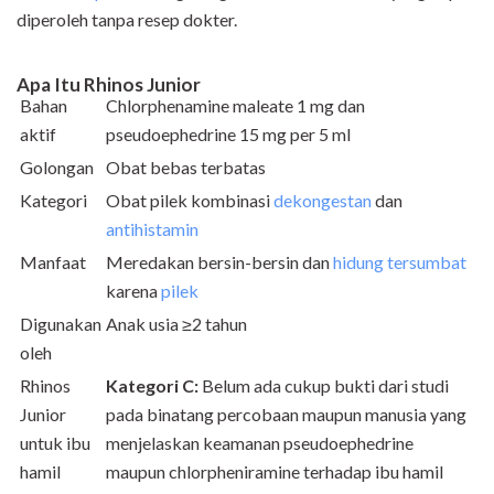
diperoleh tanpa resep dokter.
Apa Itu
Rhinos Junior
Bahan
Chlorphenamine maleate 1 mg dan
aktif
pseudoephedrine 15 mg per 5 ml
Golongan
Obat bebas terbatas
Kategori
Obat pilek kombinasi
dekongestan
dan
antihistamin
Manfaat
Meredakan bersin-bersin dan
hidung tersumbat
karena
pilek
Digunakan
Anak usia ≥2 tahun
oleh
Rhinos
Kategori C:
Belum ada cukup bukti dari studi
Junior
pada binatang percobaan maupun manusia yang
untuk ibu
menjelaskan keamanan pseudoephedrine
hamil
maupun chlorpheniramine terhadap ibu hamil