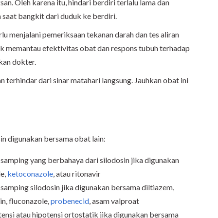
n. Oleh karena itu, hindari berdiri terlalu lama dan
saat bangkit dari duduk ke berdiri.
u menjalani pemeriksaan tekanan darah dan tes aliran
ntuk memantau efektivitas obat dan respons tubuh terhadap
kan dokter.
n terhindar dari sinar matahari langsung. Jauhkan obat ini
n
osin digunakan bersama obat lain:
k samping yang berbahaya dari silodosin jika digunakan
le,
ketoconazole
, atau ritonavir
 samping silodosin jika digunakan bersama diltiazem,
rin, fluconazole,
probenecid
, asam valproat
tensi atau hipotensi ortostatik jika digunakan bersama