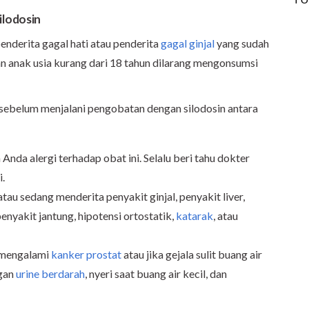
ilodosin
enderita gagal hati atau penderita
gagal ginjal
yang sudah
 dan anak usia kurang dari 18 tahun dilarang mengonsumsi
n sebelum menjalani pengobatan dengan silodosin antara
Anda alergi terhadap obat ini. Selalu beri tahu dokter
i.
tau sedang menderita penyakit ginjal, penyakit liver,
enyakit jantung, hipotensi ortostatik,
katarak
, atau
h mengalami
kanker prostat
atau jika gejala sulit buang air
ngan
urine berdarah
, nyeri saat buang air kecil, dan