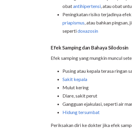
obat
antihipertensi
, atau obat unt
Peningkatan risiko terjadinya efek
priapismus
, atau bahkan pingsan, 
seperti
doxazosin
Efek Samping dan Bahaya Silodosin
Efek samping yang mungkin muncul setel
Pusing atau kepala terasa ringan sa
Sakit kepala
Mulut kering
Diare, sakit perut
Gangguan ejakulasi, seperti air man
Hidung tersumbat
Periksakan diri ke dokter jika efek sam