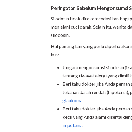
Peringatan Sebelum Mengonsumsi S
Silodosin tidak direkomendasikan bagi p
menjalani cuci darah. Selain itu, wanita
silodosin.
Hal penting lain yang perlu diperhatika
lain:
Jangan mengonsumsi silodosin jika 
tentang riwayat alergi yang dimilik
Beri tahu dokter jika Anda pernah a
tekanan darah rendah (hipotensi), p
glaukoma
.
Beri tahu dokter jika Anda perna
kecil yang Anda alami disertai de
impotensi
.