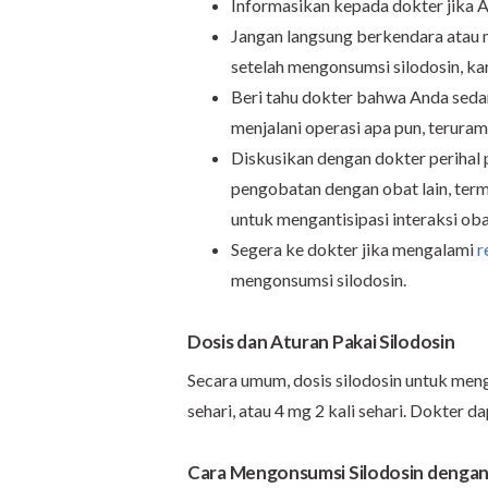
Informasikan kepada dokter jika A
Jangan langsung berkendara atau 
setelah mengonsumsi silodosin, ka
Beri tahu dokter bahwa Anda seda
menjalani operasi apa pun, teruram
Diskusikan dengan dokter perihal 
pengobatan dengan obat lain, ter
untuk mengantisipasi interaksi oba
Segera ke dokter jika mengalami
r
mengonsumsi silodosin.
Dosis dan Aturan Pakai Silodosin
Secara umum, dosis silodosin untuk meng
sehari, atau 4 mg 2 kali sehari. Dokter d
Cara Mengonsumsi Silodosin dengan