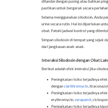
ditandai dengan pusing atau bahkan pingsa
pastikan untuk bergerak secara perlahan 
Selama menggunakan silodosin, Anda perl
urine secara rutin. Hal ini diperlukan u
obat. Patuhi jadwal kontrol yang ditentu
Simpan silodosin di tempat yang sejuk da
dari jangkauan anak-anak.
Interaksi Silodosin dengan Obat Lai
Berikut adalah efek interaksi jika silod
Peningkatan risiko terjadinya efe
dengan
clarithromycin
, itraconazo
Peningkatan risiko terjadinya efek
erythromycin,
verapamil
, ciclospo
Peningkatan risiko terjadinya hipo