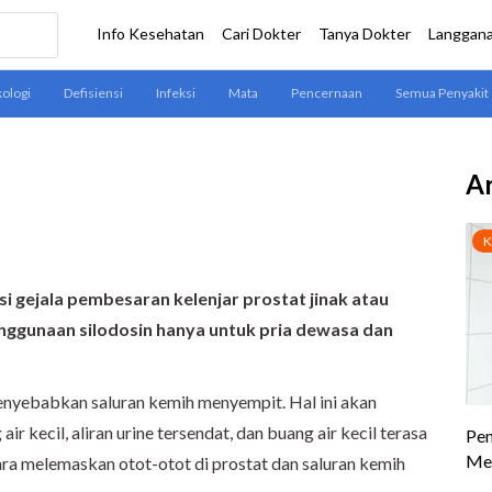
Ar
i gejala pembesaran kelenjar prostat jinak atau
nggunaan silodosin hanya untuk pria dewasa dan
enyebabkan saluran kemih menyempit. Hal ini akan
ir kecil, aliran urine tersendat, dan buang air kecil terasa
cara melemaskan otot-otot di prostat dan saluran kemih