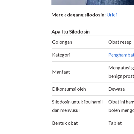
Merek dagang silodosin:
Urief
A
pa Itu
Silodosin
Golongan
Obat resep
Kategori
Penghambat 
Mengatasi ge
Manfaat
benign prost
Dikonsumsi oleh
Dewasa
Silodosin untuk ibu hamil
Obat ini han
dan menyusui
boleh mengo
Bentuk obat
Tablet