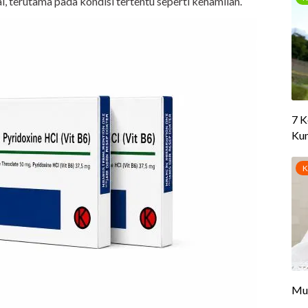
 terutama pada kondisi tertentu seperti kehamilan.