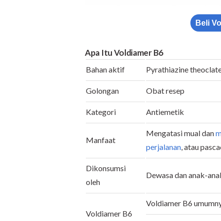
Beli V
Apa Itu Voldiamer B6
Bahan aktif
Pyrathiazine theoclat
Golongan
Obat resep
Kategori
Antiemetik
Mengatasi mual dan
m
Manfaat
perjalanan
, atau pasc
Dikonsumsi
Dewasa dan anak-an
oleh
Voldiamer B6 umumnya
Voldiamer B6