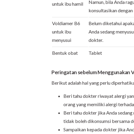
Namun, bila Anda ragu
untuk ibu hamil
konsultasikan dengan
Voldiamer B6
Belum diketahui apaka
untuk ibu
Anda sedang menyusui
menyusui
dokter.
Bentuk obat
Tablet
Peringatan sebelum Menggunakan V
Berikut adalah hal yang perlu diperhat
Beri tahu dokter riwayat alergi ya
orang yang memiliki alergi terhadap
Beri tahu dokter jika Anda sedan
tidak boleh dikonsumsi bersama 
Sampaikan kepada dokter jika An