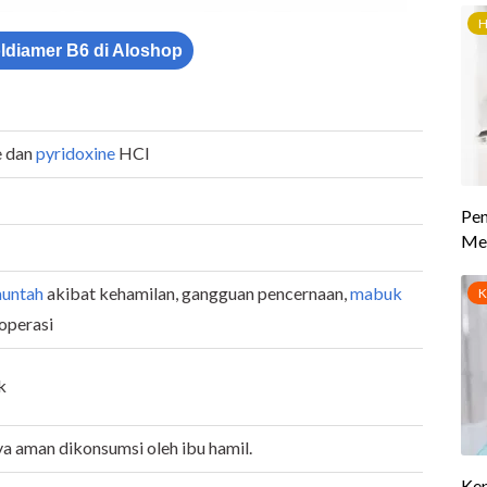
oldiamer B6 di Aloshop
e dan
pyridoxine
HCl
untah
akibat kehamilan, gangguan pencernaan,
mabuk
aoperasi
ak
 aman dikonsumsi oleh ibu hamil.