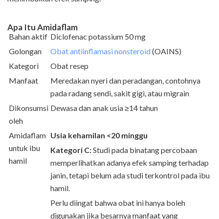
Apa Itu Amidaflam
Bahan aktif
Diclofenac potassium 50 mg
Golongan
Obat antiinflamasi nonsteroid
(OAINS)
Kategori
Obat resep
Manfaat
Meredakan nyeri dan peradangan, contohnya
pada radang sendi, sakit gigi, atau migrain
Dikonsumsi
Dewasa dan anak usia ≥14 tahun
oleh
Amidaflam
Usia kehamilan <20 minggu
untuk ibu
Kategori C:
Studi pada binatang percobaan
hamil
memperlihatkan adanya efek samping terhadap
janin, tetapi belum ada studi terkontrol pada ibu
hamil.
Perlu diingat bahwa obat ini hanya boleh
digunakan jika besarnya manfaat yang