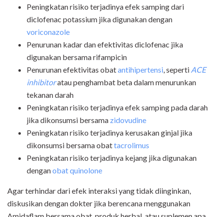
Peningkatan risiko terjadinya efek samping dari
diclofenac potassium jika digunakan dengan
voriconazole
Penurunan kadar dan efektivitas diclofenac jika
digunakan bersama rifampicin
Penurunan efektivitas obat
antihipertensi
, seperti
ACE
inhibitor
atau penghambat beta dalam menurunkan
tekanan darah
Peningkatan risiko terjadinya efek samping pada darah
jika dikonsumsi bersama
zidovudine
Peningkatan risiko terjadinya kerusakan ginjal jika
dikonsumsi bersama obat
tacrolimus
Peningkatan risiko terjadinya kejang jika digunakan
dengan
obat quinolone
Agar terhindar dari efek interaksi yang tidak diinginkan,
diskusikan dengan dokter jika berencana menggunakan
Amidaflam bersama obat, produk herbal, atau suplemen apa