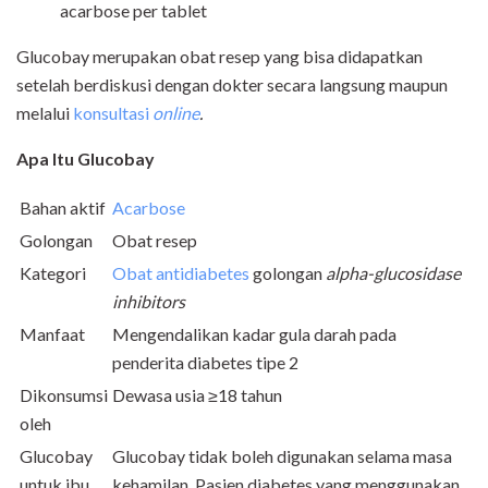
acarbose per tablet
Glucobay merupakan obat resep yang bisa didapatkan
setelah berdiskusi dengan dokter secara langsung maupun
melalui
konsultasi
online
.
Apa Itu
Glucobay
Bahan aktif
Acarbose
Golongan
Obat resep
Kategori
Obat antidiabetes
golongan
alpha-glucosidase
inhibitors
Manfaat
Mengendalikan kadar gula darah pada
penderita diabetes tipe 2
Dikonsumsi
Dewasa usia ≥18 tahun
oleh
Glucobay
Glucobay tidak boleh digunakan selama masa
untuk ibu
kehamilan. Pasien diabetes yang menggunakan