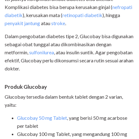
Komplikasi diabetes bisa berupa kerusakan ginjal (
nefropati
diabetik
), kerusakan mata (
retinopati diabetik
), hingga
penyakit jantung
atau
stroke
.
Dalam pengobatan diabetes tipe 2, Glucobay bisa digunakan
sebagai obat tunggal atau dikombinasikan dengan
metformin,
sulfonilurea
, atau insulin suntik. Agar pengobatan
efektif, Glucobay perlu dikonsumsi secara rutin sesuai arahan
dokter.
Produk Glucobay
Glucobay tersedia dalam bentuk tablet dengan 2 varian,
yaitu:
Glucobay
50 mg Tablet
, yang berisi 50 mg acarbose
per tablet
Glucobay
100 mg Tablet, yang mengandung 100 mg