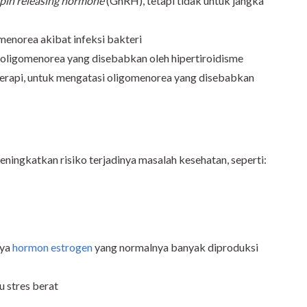
pin releasing hormone
(GnRH), tetapi tidak untuk jangka
menorea akibat infeksi bakteri
 oligomenorea yang disebabkan oleh hipertiroidisme
oterapi, untuk mengatasi oligomenorea yang disebabkan
eningkatkan risiko terjadinya masalah kesehatan, seperti:
nya
hormon estrogen
yang normalnya banyak diproduksi
 stres berat