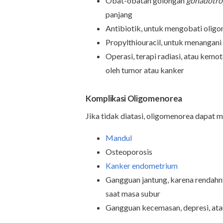
Obat-obatan golongan
gonadotro
panjang
Antibiotik, untuk mengobati oligo
Propylthiouracil, untuk menangani
Operasi, terapi radiasi, atau kem
oleh tumor atau kanker
Komplikasi Oligomenorea
Jika tidak diatasi, oligomenorea dapat m
Mandul
Osteoporosis
Kanker endometrium
Gangguan jantung, karena rendah
saat masa subur
Gangguan kecemasan, depresi, atau