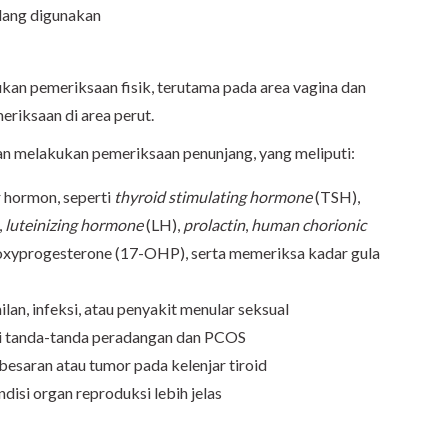
dang digunakan
kan pemeriksaan fisik, terutama pada area vagina dan
eriksaan di area perut.
n melakukan pemeriksaan penunjang, yang meliputi:
r hormon, seperti
thyroid stimulating hormone
(TSH),
,
luteinizing hormone
(LH),
prolactin
,
human chorionic
xyprogesterone (17-OHP), serta memeriksa kadar gula
lan, infeksi, atau penyakit menular seksual
i tanda-tanda peradangan dan PCOS
esaran atau tumor pada kelenjar tiroid
disi organ reproduksi lebih jelas