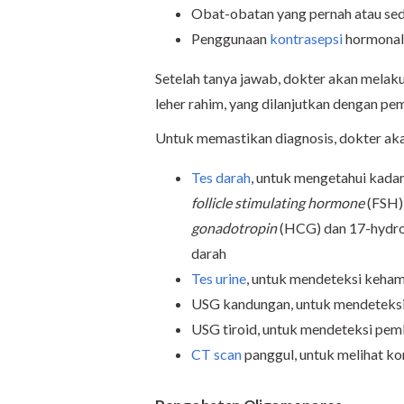
Obat-obatan yang pernah atau se
Penggunaan
kontrasepsi
hormonal
Setelah tanya jawab, dokter akan melaku
leher rahim, yang dilanjutkan dengan pem
Untuk memastikan diagnosis, dokter aka
Tes darah
, untuk mengetahui kada
follicle stimulating hormone
(FSH)
gonadotropin
(HCG) dan 17-hydro
darah
Tes urine
, untuk mendeteksi kehami
USG kandungan, untuk mendeteks
USG tiroid, untuk mendeteksi pemb
CT scan
panggul, untuk melihat kon