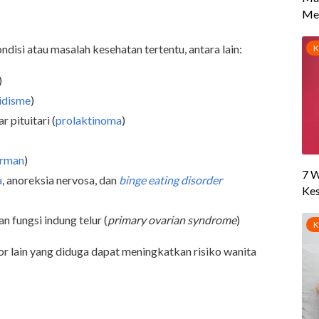
isi atau masalah kesehatan tertentu, antara lain:
)
oidisme
)
 pituitari (
prolaktinoma
)
erman
)
a
, anoreksia nervosa, dan
binge eating disorder
n fungsi indung telur (
primary ovarian syndrome
)
tor lain yang diduga dapat meningkatkan risiko wanita