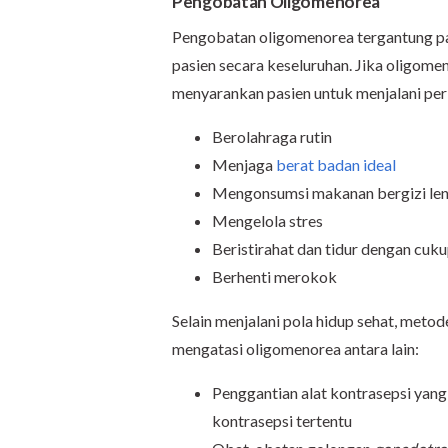
Pengobatan Oligomenorea
Pengobatan oligomenorea tergantung p
pasien secara keseluruhan. Jika oligome
menyarankan pasien untuk menjalani perb
Berolahraga rutin
Menjaga
berat badan ideal
Mengonsumsi makanan bergizi le
Mengelola stres
Beristirahat dan tidur dengan cuk
Berhenti merokok
Selain menjalani pola hidup sehat, met
mengatasi oligomenorea antara lain:
Penggantian alat kontrasepsi yang 
kontrasepsi tertentu