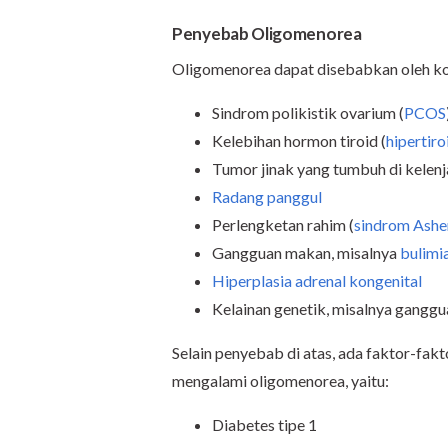
Penyebab Oligomenorea
Oligomenorea dapat disebabkan oleh kond
Sindrom polikistik ovarium (
PCOS
Kelebihan hormon tiroid (
hipertir
Tumor jinak yang tumbuh di kelenjar
Radang panggul
Perlengketan rahim (
sindrom Ash
Gangguan makan, misalnya
bulimi
Hiperplasia adrenal kongenital
Kelainan genetik, misalnya ganggua
Selain penyebab di atas, ada faktor-fak
mengalami oligomenorea, yaitu:
Diabetes tipe 1