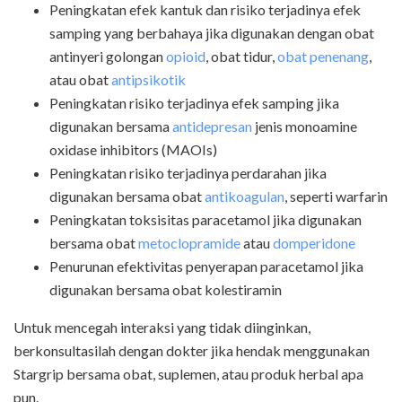
Peningkatan efek kantuk dan risiko terjadinya efek
samping yang berbahaya jika digunakan dengan obat
antinyeri golongan
opioid
, obat tidur,
obat penenang
,
atau obat
antipsikotik
Peningkatan risiko terjadinya efek samping jika
digunakan bersama
antidepresan
jenis monoamine
oxidase inhibitors (MAOIs)
Peningkatan risiko terjadinya perdarahan jika
digunakan bersama obat
antikoagulan
, seperti warfarin
Peningkatan toksisitas paracetamol jika digunakan
bersama obat
metoclopramide
atau
domperidone
Penurunan efektivitas penyerapan paracetamol jika
digunakan bersama obat kolestiramin
Untuk mencegah interaksi yang tidak diinginkan,
berkonsultasilah dengan dokter jika hendak menggunakan
Stargrip bersama obat, suplemen, atau produk herbal apa
pun.