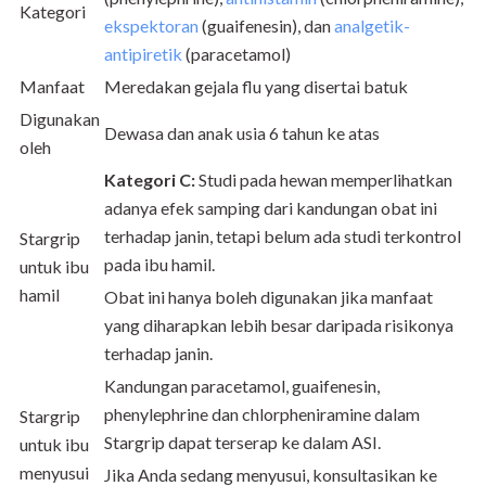
Kategori
ekspektoran
(guaifenesin), dan
analgetik-
antipiretik
(paracetamol)
Manfaat
Meredakan gejala flu yang disertai batuk
Digunakan
Dewasa dan anak usia 6 tahun ke atas
oleh
Kategori C:
Studi pada hewan memperlihatkan
adanya efek samping dari kandungan obat ini
terhadap janin, tetapi belum ada studi terkontrol
Stargrip
pada ibu hamil.
untuk ibu
hamil
Obat ini hanya boleh digunakan jika manfaat
yang diharapkan lebih besar daripada risikonya
terhadap janin.
Kandungan paracetamol, guaifenesin,
phenylephrine dan chlorpheniramine dalam
Stargrip
Stargrip dapat terserap ke dalam ASI.
untuk ibu
menyusui
Jika Anda sedang menyusui, konsultasikan ke