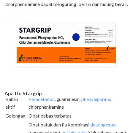
chlorpheniramine dapat mengurangi bersin dan hidung berair.
Apa Itu Stargrip
Bahan
Paracetamol
, guaifenesin,
phenylephrine
,
aktif
chlorpheniramine
Golongan
Obat bebas terbatas
Obat batuk dan flu kombinasi
dekongestan
(phenylephrine),
antihistamin
(chlorpheniramine),