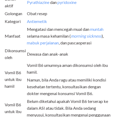
Pyrathiazine
dan
pyridoxine
aktif
Golongan
Obat resep
Kategori
Antiemetik
Mengatasi dan mencegah mual dan
muntah
Manfaat
selama masa kehamilan (
morning sickness
),
mabuk perjalanan
, dan pascaoperasi
Dikonsumsi
Dewasa dan anak-anak
oleh
Vomil B6 umumnya aman dikonsumsi oleh ibu
hamil.
Vomil B6
untuk ibu
Namun, bila Anda ragu atau memiliki kondisi
hamil
kesehatan tertentu, konsultasikan dengan
dokter mengenai konsumsi Vomil B6.
Belum diketahui apakah Vomil B6 terserap ke
Vomil B6
dalam ASI atau tidak. Bila Anda sedang
untuk ibu
menyusui, konsultasikan mengenai penggunaan