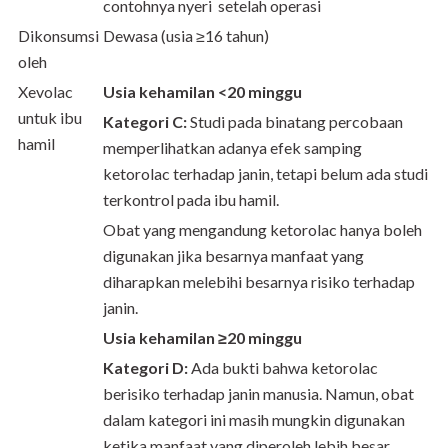
contohnya nyeri setelah operasi
Dikonsumsi
Dewasa (usia ≥16 tahun)
oleh
Xevolac
Usia kehamilan <20 minggu
untuk ibu
Kategori C:
Studi pada binatang percobaan
hamil
memperlihatkan adanya efek samping
ketorolac terhadap janin, tetapi belum ada studi
terkontrol pada ibu hamil.
Obat yang mengandung ketorolac hanya boleh
digunakan jika besarnya manfaat yang
diharapkan melebihi besarnya risiko terhadap
janin.
Usia kehamilan ≥20 minggu
Kategori D:
Ada bukti bahwa ketorolac
berisiko terhadap janin manusia. Namun, obat
dalam kategori ini masih mungkin digunakan
ketika manfaat yang diperoleh lebih besar