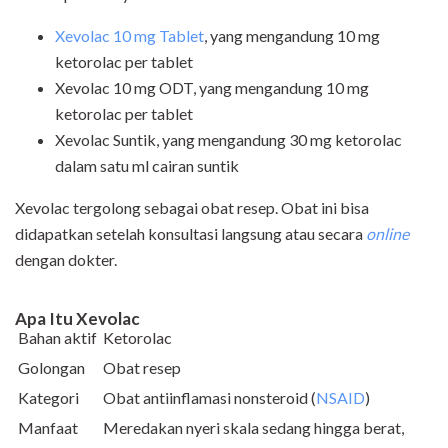
Xevolac 10 mg Tablet
, yang mengandung 10 mg
ketorolac per tablet
Xevolac 10 mg ODT, yang mengandung 10 mg
ketorolac per tablet
Xevolac Suntik, yang mengandung 30 mg ketorolac
dalam satu ml cairan suntik
Xevolac tergolong sebagai obat resep. Obat ini bisa
didapatkan setelah konsultasi langsung atau secara
online
dengan dokter.
Apa Itu Xevolac
Bahan aktif
Ketorolac
Golongan
Obat resep
Kategori
Obat antiinflamasi nonsteroid (
NSAID
)
Manfaat
Meredakan nyeri skala sedang hingga berat,