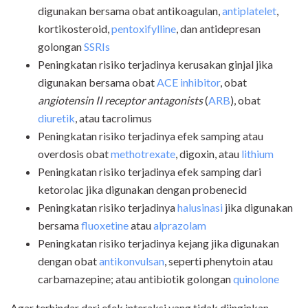
digunakan bersama obat antikoagulan,
antiplatelet
,
kortikosteroid,
pentoxifylline
, dan antidepresan
golongan
SSRIs
Peningkatan risiko terjadinya kerusakan ginjal jika
digunakan bersama obat
ACE inhibitor
, obat
angiotensin II receptor antagonists
(
ARB
), obat
diuretik
, atau tacrolimus
Peningkatan risiko terjadinya efek samping atau
overdosis obat
methotrexate
, digoxin, atau
lithium
Peningkatan risiko terjadinya efek samping dari
ketorolac jika digunakan dengan probenecid
Peningkatan risiko terjadinya
halusinasi
jika digunakan
bersama
fluoxetine
atau
alprazolam
Peningkatan risiko terjadinya kejang jika digunakan
dengan obat
antikonvulsan
, seperti phenytoin atau
carbamazepine; atau antibiotik golongan
quinolone
Agar terhindar dari efek interaksi yang tidak diinginkan,