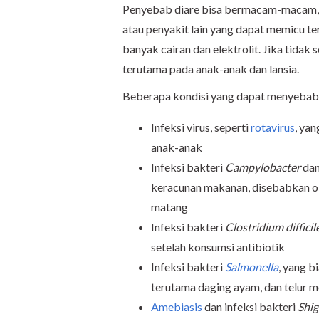
Penyebab diare bisa bermacam-macam, mu
atau penyakit lain yang dapat memicu ter
banyak cairan dan elektrolit. Jika tidak 
terutama pada anak-anak dan lansia.
Beberapa kondisi yang dapat menyebabka
Infeksi virus, seperti
rotavirus
, yan
anak-anak
Infeksi bakteri
Campylobacter
da
keracunan makanan, disebabkan o
matang
Infeksi bakteri
Clostridium difficil
setelah konsumsi antibiotik
Infeksi bakteri
Salmonella
, yang b
terutama daging ayam, dan telur 
Amebiasis
dan infeksi bakteri
Shig