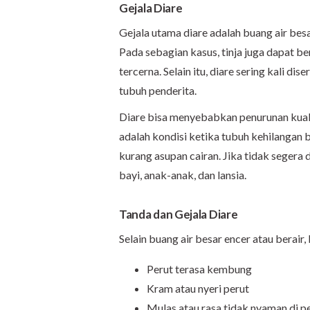
Gejala
Diare
Gejala utama diare adalah buang air besar 
Pada sebagian kasus, tinja juga dapat be
tercerna. Selain itu, diare sering kali di
tubuh penderita.
Diare bisa menyebabkan penurunan kualita
adalah kondisi ketika tubuh kehilangan b
kurang asupan cairan. Jika tidak segera 
bayi, anak-anak, dan lansia.
Tanda dan Gejala Diare
Selain buang air besar encer atau berair,
Perut terasa kembung
Kram atau nyeri perut
Mulas atau rasa tidak nyaman di p