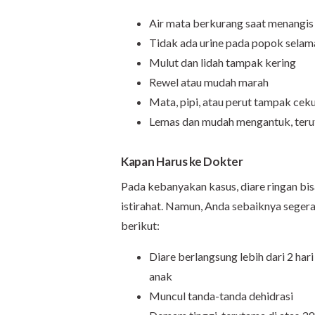
Air mata berkurang saat menangis
Tidak ada urine pada popok selama
Mulut dan lidah tampak kering
Rewel atau mudah marah
Mata, pipi, atau perut tampak cek
Lemas dan mudah mengantuk, terut
Kapan Harus ke Dokter
Pada kebanyakan kasus, diare ringan bi
istirahat. Namun, Anda sebaiknya segera
berikut:
Diare berlangsung lebih dari 2 har
anak
Muncul tanda-tanda dehidrasi