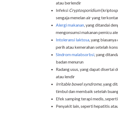
atau berlendir
Infeksi
Cryptosporidium
(kriptosp
sengaja menelan air yang terkonta
Alergi makanan
, yang ditandai de
mengonsumsi makanan pemicu ale
Intoleransi laktosa
, yang biasanya
perih atau kemerahan setelah ko
Sindrom malabsorbsi
, yang ditan
badan menurun
Radang usus, yang dapat disertai d
atau lendir
Irritable bowel syndrome
, yang di
timbul dan membaik setelah buang
Efek samping terapi medis, seperti
Penyakit lain, seperti hepatitis at