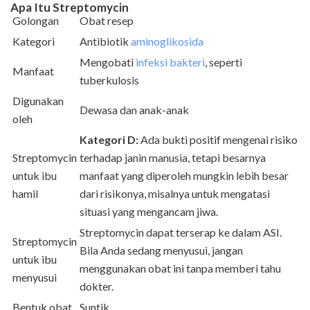
Apa Itu Streptomycin
Golongan
Obat resep
Kategori
Antibiotik
aminoglikosida
Mengobati
infeksi bakteri
, seperti
Manfaat
tuberkulosis
Digunakan
Dewasa dan anak-anak
oleh
Kategori D:
Ada bukti positif mengenai risiko
Streptomycin
terhadap janin manusia, tetapi besarnya
untuk ibu
manfaat yang diperoleh mungkin lebih besar
hamil
dari risikonya, misalnya untuk mengatasi
situasi yang mengancam jiwa.
Streptomycin dapat terserap ke dalam ASI.
Streptomycin
Bila Anda sedang menyusui, jangan
untuk ibu
menggunakan obat ini tanpa memberi tahu
menyusui
dokter.
Bentuk obat
Suntik