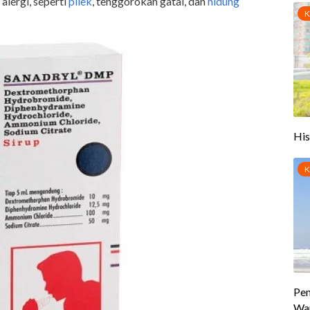
alergi, seperti
pilek
, tenggorokan gatal, dan
hidung