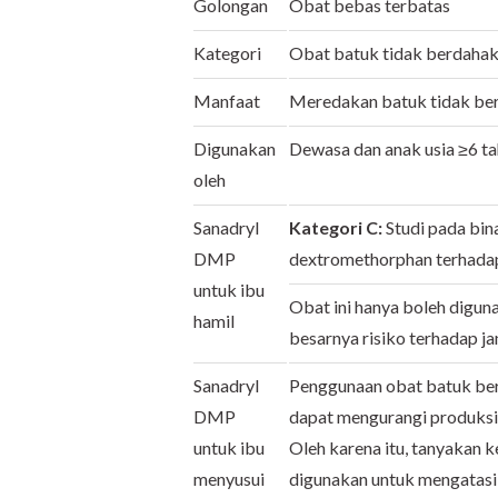
Golongan
Obat bebas terbatas
Kategori
Obat batuk tidak berdahak
Manfaat
Meredakan batuk tidak ber
Digunakan
Dewasa dan anak usia
≥
6
ta
oleh
Sanadryl
Kategori C:
Studi pada bi
DMP
dextromethorphan terhadap j
untuk ibu
Obat ini hanya boleh digun
hamil
besarnya risiko terhadap jan
Sanadryl
Penggunaan obat batuk ber
DMP
dapat mengurangi produksi
untuk ibu
Oleh karena itu, tanyakan 
menyusui
digunakan untuk mengatasi