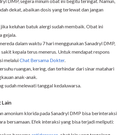
ryl DMP, segera minum obat ini begitu teringat. Namun,
udah dekat, abaikan dosis yang terlewat dan jangan
ika keluhan batuk alergi sudah membaik. Obat ini
 gejala.
 mereda dalam waktu 7 hari menggunakan Sanadryl DMP,
sakit kepala terus menerus. Untuk mendapat respons
si melalui
Chat Bersama Dokter
.
suhu ruangan, kering, dan terhindar dari sinar matahari
ngkauan anak-anak.
g sudah melewati tanggal kedaluwarsa.
 Lain
n amonium klorida pada Sanadryl DMP bisa berinteraksi
ra bersamaan. Efek interaksi yang bisa terjadi meliputi:
gunakan bersama
antidepresan
, obat lain yang tergolong