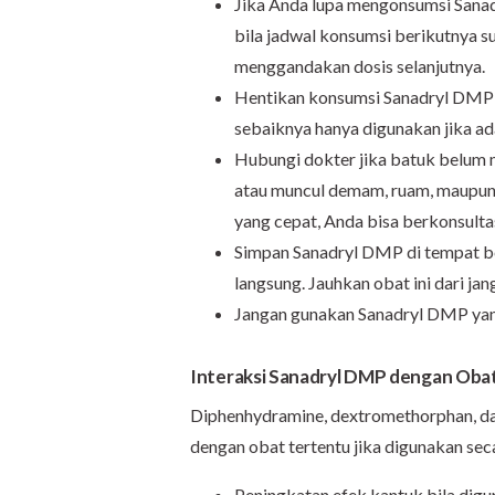
Jika Anda lupa mengonsumsi Sanad
bila jadwal konsumsi berikutnya s
menggandakan dosis selanjutnya.
Hentikan konsumsi Sanadryl DMP j
sebaiknya hanya digunakan jika ada
Hubungi dokter jika batuk belum
atau muncul demam, ruam, maupun 
yang cepat, Anda bisa berkonsulta
Simpan Sanadryl DMP di tempat ber
langsung. Jauhkan obat ini dari ja
Jangan gunakan Sanadryl DMP yan
Interaksi Sanadryl DMP dengan Obat
Diphenhydramine, dextromethorphan, da
dengan obat tertentu jika digunakan seca
Peningkatan efek kantuk bila di