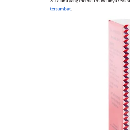
zat alami yang memicu munculnya reaksi 
tersumbat
.