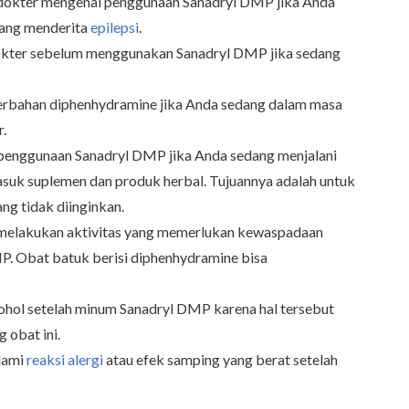
 dokter mengenai penggunaan Sanadryl DMP jika Anda
dang menderita
epilepsi
.
dokter sebelum menggunakan Sanadryl DMP jika sedang
erbahan diphenhydramine jika Anda sedang dalam masa
r.
 penggunaan Sanadryl DMP jika Anda sedang menjalani
rmasuk suplemen dan produk herbal. Tujuannya adalah untuk
ng tidak diinginkan.
melakukan aktivitas yang memerlukan kewaspadaan
. Obat batuk berisi diphenhydramine bisa
hol setelah minum Sanadryl DMP karena hal tersebut
 obat ini.
lami
reaksi alergi
atau efek samping yang berat setelah