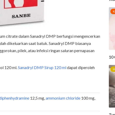
um citrate dalam Sanadryl DMP berfungsi mengencerkan
mudah dikeluarkan saat batuk. Sanadryl DMP biasanya
ggorokan, pilek, atau infeksi ringan saluran pernapasan
ol 120 ml.
Sanadryl DMP Sirup 120 ml
dapat diperoleh
diphenhydramine
12,5 mg,
ammonium chloride
100 mg,