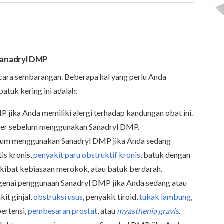
Sanadryl DMP
cara sembarangan. Beberapa hal yang perlu Anda
tuk kering ini adalah:
jika Anda memiliki alergi terhadap kandungan obat ini.
okter sebelum menggunakan Sanadryl DMP.
elum menggunakan Sanadryl DMP jika Anda sedang
tis kronis,
penyakit paru obstruktif kronis
, batuk dengan
kibat kebiasaan merokok, atau batuk berdarah.
genai penggunaan Sanadryl DMP jika Anda sedang atau
kit ginjal,
obstruksi usus
, penyakit tiroid,
tukak lambung
,
ipertensi,
pembesaran prostat
, atau
myasthenia gravis
.