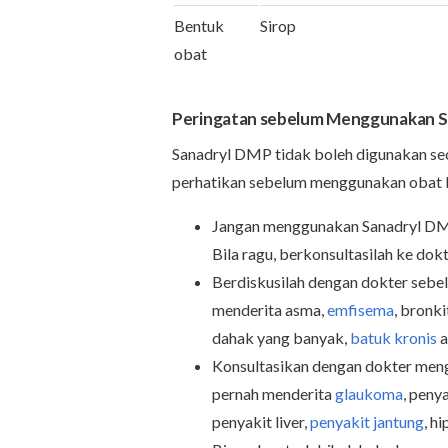
Bentuk
Sirop
obat
Peringatan sebelum Menggunakan 
Sanadryl DMP tidak boleh digunakan se
perhatikan sebelum menggunakan obat ba
Jangan menggunakan Sanadryl DMP 
Bila ragu, berkonsultasilah ke d
Berdiskusilah dengan dokter seb
menderita asma,
emfisema
, bronki
dahak yang banyak,
batuk kronis
a
Konsultasikan dengan dokter men
pernah menderita
glaukoma
, penya
penyakit liver,
penyakit jantung
, h